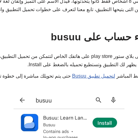
الثمانينيات من القرن الماضي 8 أشخاص فقط كانوا يتحدثونها، فيدل الاسم على التميز وإتقان 
 التى يتيحها التطبيق، تابع معنا لتعرف على خطوات تحميل التطبيق 
ساب على busuu
اذهب إلى بلاي ستور play store على هاتفك الخاص لتتمكن من تحميل
بط المباشر
لتحميل تطبيق Busuu
حتى يتم تحويلك مباشرة إلى خطوة تح