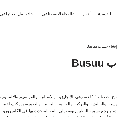
الرئيسية
أخبار
الذكاء الاصطناعي
التواصل الاجتماعي
إنشاء حساب Busuu
Bus
إنشاء حساب على busuu يتيح لك تعلم 12 لغة، وهي: الإنجليزية, والإسبانية, والفرنسية, والألما
روسية, والبولندية, والتركية, والعربية, واليابانية, والصينية، ويمكنك اختي
 وترجع تسمية التطبيق بوسو إلى اللغة المتحدث بها في الكاميرون، ال