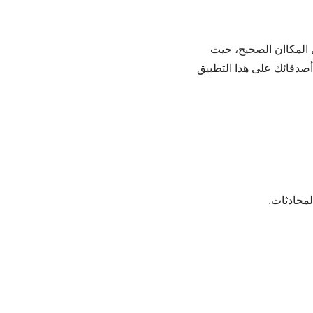
 وتريد التعرف على كيفية إنشاء صورة على تطبيق Line فأنت في المكاان الصحيح، حيث
صدقائك على هذا التطبيق