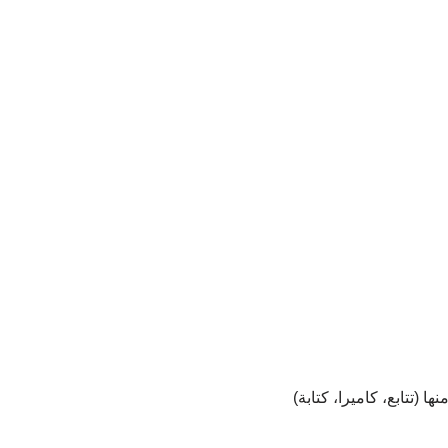
 (تتابع، كاميرا، كتابة)